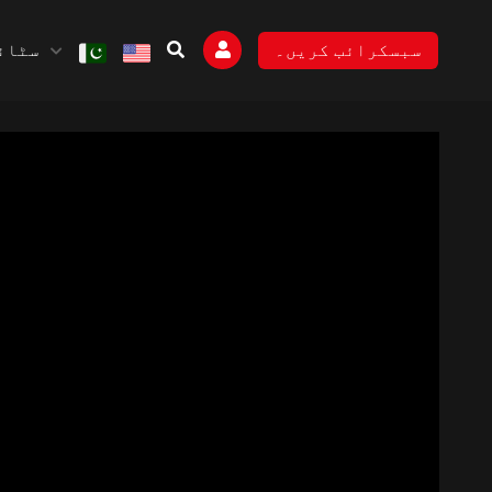
سٹائل
سبسکرائب کریں۔