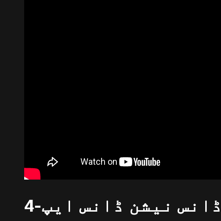
انس نیشن ڈانس ایپ-4