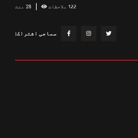
28 منٹ
122 ملاحظات
سماجی اشتراک:
مزید اس طرح
مزید لوڈ کریں۔