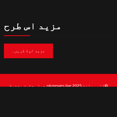
مزید اس طرح
مزید لوڈ کریں۔
©کاپی رائٹ 2025 pkmovies.live جملہ حقوق محفوظ
ہیں۔