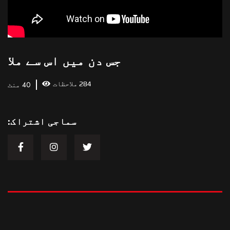
جس دن میں اس سے ملا
284 ملاحظات
40 منٹ
سماجی اشتراک: