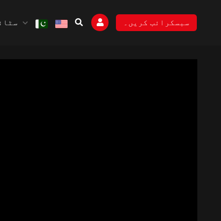
سٹائل
سبسکرائب کریں۔