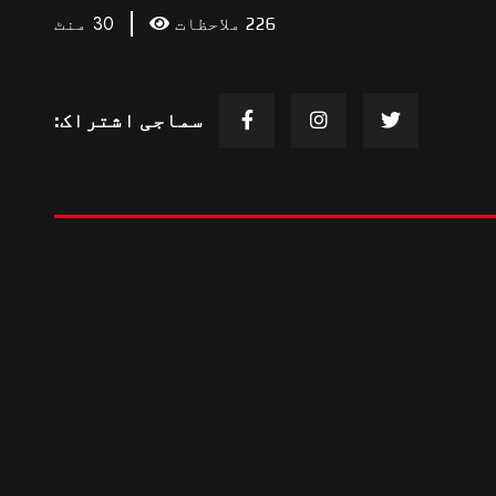
30 منٹ
226 ملاحظات
سماجی اشتراک:
مزید اس طرح
مزید لوڈ کریں۔