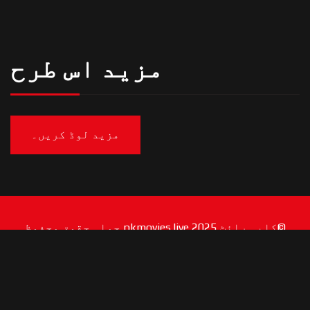
مزید اس طرح
مزید لوڈ کریں۔
©کاپی رائٹ 2025 pkmovies.live جملہ حقوق محفوظ
ہیں۔