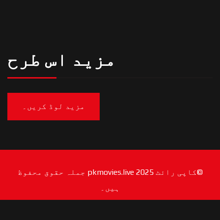
مزید اس طرح
مزید لوڈ کریں۔
©کاپی رائٹ 2025 pkmovies.live جملہ حقوق محفوظ
ہیں۔