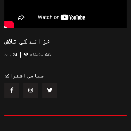
خزانے کی تلاش
225 ملاحظات
24 منٹ
سماجی اشتراک: