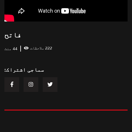
فاتح
222 ملاحظات
44 منٹ
سماجی اشتراک: