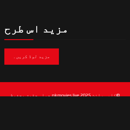
مزید اس طرح
مزید لوڈ کریں۔
©کاپی رائٹ 2025 pkmovies.live جملہ حقوق محفوظ
ہیں۔