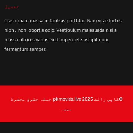
تفصیل
Cras ornare massa in facilisis porttitor. Nam vitae luctus
nibh، non lobortis odio. Vestibulum malesuada nisl a
massa ultrices varius. Sed imperdiet suscipit nunc
fermentum semper.
©کاپی رائٹ 2025 pkmovies.live جملہ حقوق محفوظ
ہیں۔