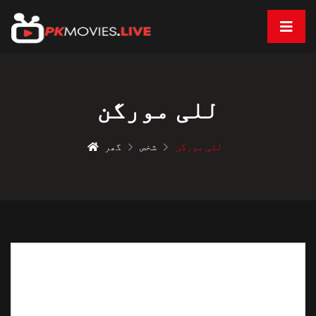
للی مورگن
للی مورگن
شخص
گھر