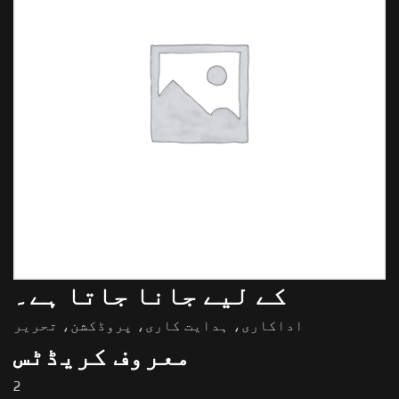
کے لیے جانا جاتا ہے۔
اداکاری، ہدایت کاری، پروڈکشن، تحریر
معروف کریڈٹس
2