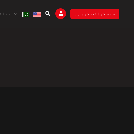
سٹائل
سبسکرائب کریں۔