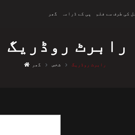
 کی طرف سے فلم
پی کے ڈرامہ
گھر
رابرٹ روڈریگ
رابرٹ روڈریگ
شخص
گھر