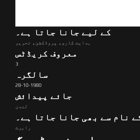
کے لیے جانا جاتا ہے۔
ہدایت کاری، پروڈکشن، تحریر
معروف کریڈٹس
3
سالگرہ
28-10-1980
جائے پیدائش
لندن
ے نام سے بھی جانا جاتا ہے۔
رابرٹ