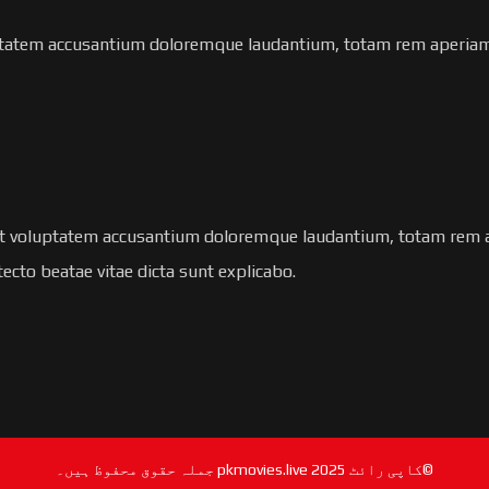
uptatem accusantium doloremque laudantium, totam rem aperiam, 
 sit voluptatem accusantium doloremque laudantium, totam rem
itecto beatae vitae dicta sunt explicabo.
©کاپی رائٹ 2025 pkmovies.live جملہ حقوق محفوظ ہیں۔