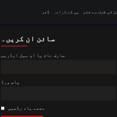
 کی طرف سے فلم
پی کے ڈرامہ
گھر
سائن ان کریں۔
صارف نام یا ای میل ایڈریس
پاس ورڈ
مجھے یاد رکھیں