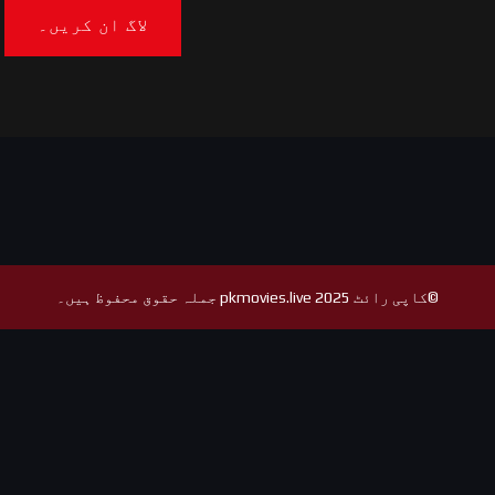
©کاپی رائٹ 2025 pkmovies.live جملہ حقوق محفوظ ہیں۔