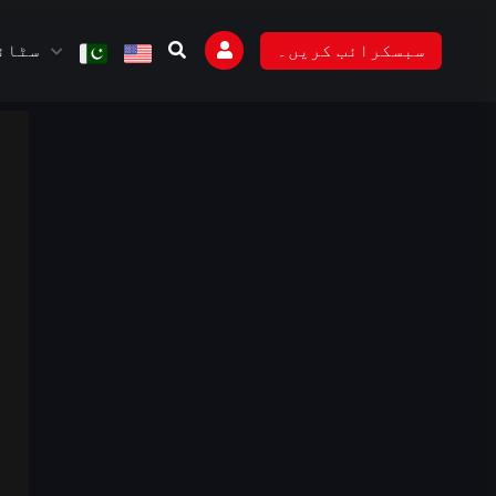
سٹائل
سبسکرائب کریں۔