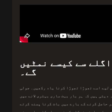
وبارہ سوچیں کہ آپ 2019 اگلے سے کیسے نمٹیں
گے۔
س لیے اسے تھوڑا تھوڑا کرنا یاد رکھیں۔ جولی
دیتی ہیں کہ ہر بار بہت ساری بہتری لانے میں
ں۔ u201cAt Convene میں، ہم u201c ہر روز 1% بہتر حاصل کرنے کے بارے میں بات کرنا پسند کرتے
u201cItu2019 مواد کو تازہ رکھنے، اور اپنے شرکاء کی ضروریات کا جواب دینے