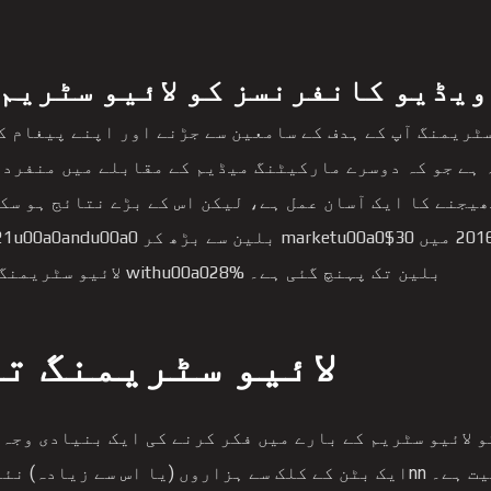
Cisco Webex™ ویڈیو کانفرنسز کو لائیو سٹ
سٹریمنگ آپ کے ہدف کے سامعین سے جڑنے اور اپنے پیغام ک
ھیجنے کا ایک آسان عمل ہے، لیکن اس کے بڑے نتائج ہو سک
بلین تک پہنچ گئی ہے۔ withu00a028% لائیو سٹریمنگ میں مزید سرمایہ کاری کرنا شروع کر رہا ہے۔
لائیو سٹریمنگ ت
و لائیو سٹریم کے بارے میں فکر کرنے کی ایک بنیادی وجہ
مقبولیت ہے۔ nnایک بٹن کے کلک سے ہزاروں (یا اس سے زی