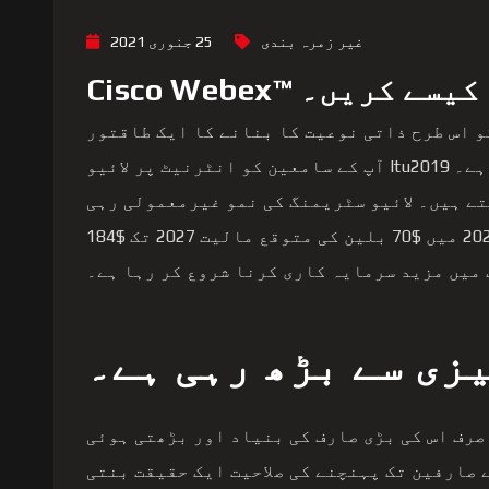
غیر زمرہ بندی
25 جنوری 2021
ریم کیسے کریں۔
و اس طرح ذاتی نوعیت کا بنانے کا ایک طاقتور
طریقہ ہے جو کہ دوسرے مارکیٹنگ میڈیم کے مقابلے میں منفرد ہے۔ Itu2019 آپ کے سامعین کو انٹرنیٹ پر لائیو
تے ہیں۔ لائیو سٹریمنگ کی نمو غیرمعمولی رہی
ہے، 2016 میں marketu00a0$30 بلین سے بڑھ کر 2021u00a0andu00a0 میں $70 بلین کی متوقع مالیت 2027 تک $184
یزی سے بڑھ رہی ہے۔
 صرف اس کی بڑی صارف کی بنیاد اور بڑھتی ہوئی
ادہ) نئے صارفین تک پہنچنے کی صلاحیت ایک حقیقت بنتی