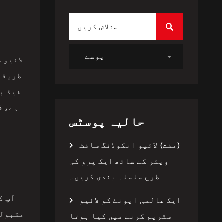
لائیو 
فیڈ ب
حالیہ پوسٹس
(مفت) لائیو انکوڈنگ سافٹ
ویئر کے ساتھ ایک پرو کی
طرح سلسلہ بندی کریں۔
آپ ک
ایک عالمی ایونٹ کو لائیو
سٹریم کرنے میں کیا ہوتا