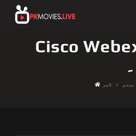
Cisc™ ویڈیو کانفرنسز کو لائیو
۔
بندی
گھر