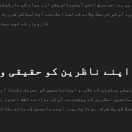
ہی ہے۔ جب سرچ انجن آپٹیمائزیشن اور مواد کی مارکیٹنگ
ں، آپ کو ٹریفک چلانے کے لیے ایک نئے آؤٹ لیٹ کی ضرورت 
کاروبار کے لیے بہت 
اپنے ناظرین کو حقیقی و
نیکی پہلوؤں کے علاوہ، اپنے سامعین کو مصروف رکھنا ایک 
سامعین اسکرین کے پیچھے سے آپ کے مواد سے لطف اندوز ہو
گ کو یک طرفہ ہونا چاہیے۔ اپنے سامعین کے ساتھ مکالم