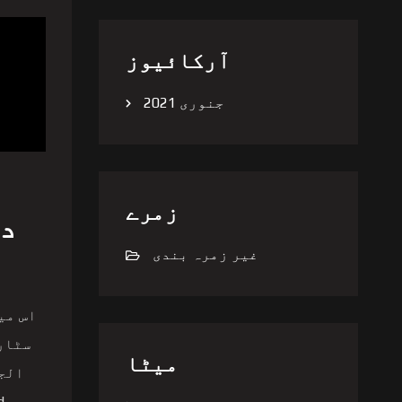
آرکائیوز
جنوری 2021
زمرے
غیر زمرہ بندی
اس می
سٹار
میٹا