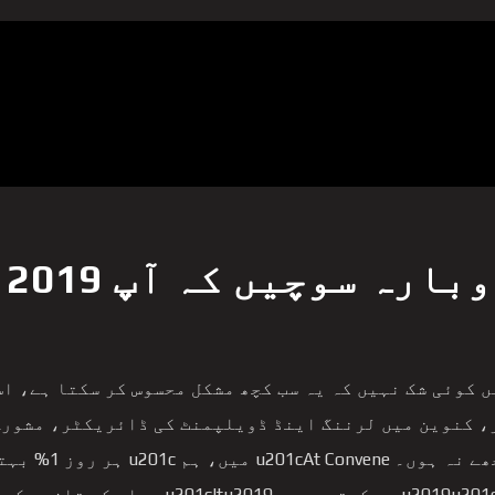
د
ں کوئی شک نہیں کہ یہ سب کچھ مشکل محسوس کر سکتا ہے، ا
، کنوین میں لرننگ اینڈ ڈویلپمنٹ کی ڈائریکٹر، مشورہ 
الجھے نہ ہو
ہیں، u2019u201d وہ کہتی ہیں۔ 