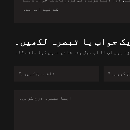
کے لیے اہم ہے۔
ک جواب یا تبصرہ لکھیں۔
زد ہیں
آپ کا ای میل پتہ شائع نہیں کیا جائے گا۔