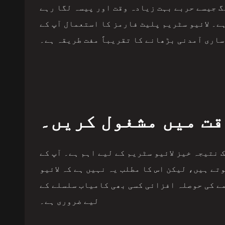
 جیسے حربے بہت زیادہ وقت اور پیسہ لگا رہے
ہے۔ لائیو سٹریم پلیٹ فارمز کا استعمال آپ کے
ساری آمدنی بڑھانے کا تقریباً مفت طریقہ ہے۔
قت میں مشغول کریں۔
نتیجہ خیز لائیو سٹریم کے لیے اہم ہے۔ آپ کے
تے ہیں، لیکن اس کا مطلب یہ نہیں ہے کہ لائیو
ے کی حوصلہ افزائی کسی بھی کامیاب سلسلے کے
لیے ضروری ہے۔