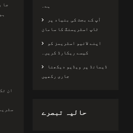
جا ر
ہے۔
ہی
آپ کے بجٹ کی بنیاد پر
ٹاپ اسٹریمنگ کا سامان
اپنے لائیو اسٹریمز کو
کیسے ریکارڈ کریں۔
ڈیمانڈ پر ویڈیو دیکھنا
جاری رکھیں
ان تک
سٹریمن
حالیہ تبصرے