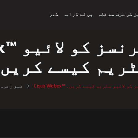
 کی طرف سے فلم
پی کے ڈرامہ
گھر
o Webex
ریم کیسے کریں
کانفرنسز کو لائیو سٹریم کیسے کریں۔
غیر زمرہ 