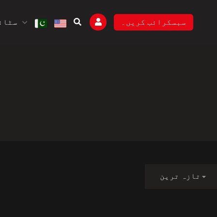
سٹائل
سبسکرائب کریں۔