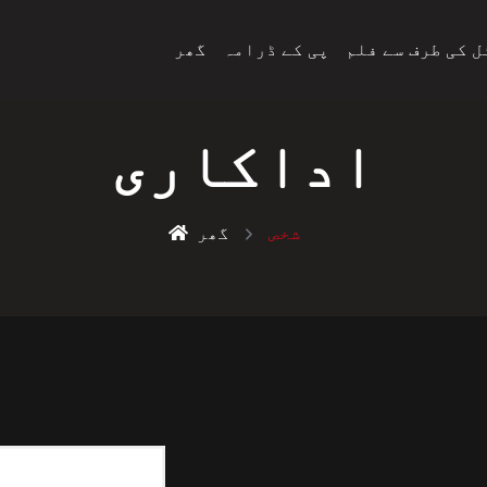
 کی طرف سے فلم
پی کے ڈرامہ
گھر
اداکاری
شخص
گھر