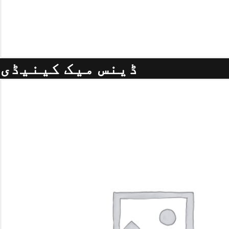
ڈینس میک کینیڈی