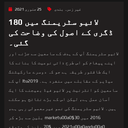
غیر زمرہ بندی
25 جنوری 2021
لائیو سٹریمنگ میں 180
ڈگری کے اصول کی وضاحت کی
گئی۔
لائیو سٹریمنگ آپ کے ہدف کے سامعین سے جڑنے اور
اپنے پیغام کو اس طرح ذاتی نوعیت کا بنانے کا
ایک طاقتور طریقہ ہے جو کہ دوسرے مارکیٹنگ
میڈیم کے مقابلے میں منفرد ہے۔ Itu2019 آپ کے
سامعین کو انٹرنیٹ پر لائیو فیڈ بھیجنے کا ایک
آسان عمل ہے، لیکن اس کے بڑے نتائج ہو سکتے
ہیں۔ لائیو سٹریمنگ کی نمو غیرمعمولی رہی ہے،
2016 میں marketu00a0$30 بلین سے بڑھ کر
2021u00a0andu00a0 میں $70 بلین کی متوقع