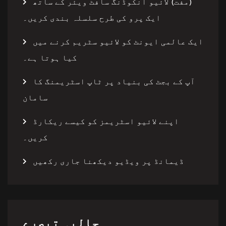
(مفت) لائیو انکوڈنگ سافٹ ویئر کے ساتھ
ایک پرو کی طرح سلسلہ بندی کریں۔
ایک عالمی ایونٹ کو لائیو سٹریم کرنے میں
کیا ہوتا ہے۔
آپ کے بجٹ کی بنیاد پر ٹاپ اسٹریمنگ کا
سامان
اپنے لائیو اسٹریمز کو کیسے ریکارڈ
کریں۔
ڈیمانڈ پر ویڈیو دیکھنا جاری رکھیں
حالیہ تبصرے