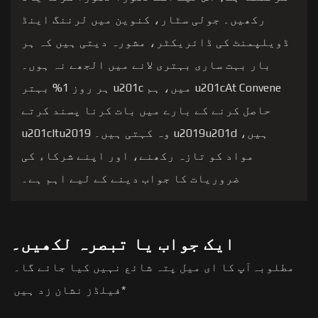
رکھیں۔ جولی سٹار، کنوین میں لرننگ اینڈ
ڈویلپمنٹ کی ڈائریکٹر، مشورہ دیتی ہیں کہ ہر
بار بہت ساری بہتری لانے میں الجھے نہ ہوں۔
u201cAt Convene میں، ہم u201c ہر روز 1% بہتر
حاصل کرنے کے بارے میں بات کرنا پسند کرتے
ہیں، u2019u201d وہ کہتی ہیں۔ u201cItu2019
مواد کو تازہ رکھنے، اور اپنے شرکاء کی
ضروریات کا جواب دینے کے لیے اہم ہے۔
ایک جواب یا تبصرہ لکھیں۔
مطلوبہ
آپ کا ای میل پتہ شائع نہیں کیا جائے گا۔
*
فیلڈز نشان زد ہیں