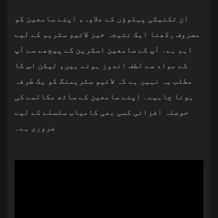
ان تکنیکی پہلوؤں کے علاوہ، اپنے سامعین کو
مصروف رکھنا ایک نتیجہ خیز لائیو سٹریم کے لیے
اہم ہے۔ آپ کے سامعین اسکرین کے پیچھے سے آپ
کے مواد سے لطف اندوز ہوتے ہیں، لیکن اس کا
مطلب یہ نہیں ہے کہ لائیو سٹریمنگ کو یک طرفہ
ہونا چاہیے۔ اپنے سامعین کے ساتھ مکالمے کی
حوصلہ افزائی کسی بھی کامیاب سلسلے کے لیے
ضروری ہے۔