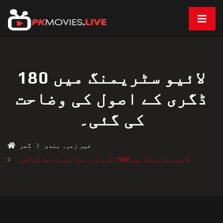
لائیو سٹریمنگ میں 180
ڈگری کے اصول کی وضاحت
کی گئی۔
غیر زمرہ بندی
گھر
لائیو سٹریمنگ میں 180 ڈگری کے اصول کی وضاحت کی گئی۔