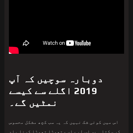
دوبارہ سوچیں کہ آپ
2019 اگلے سے کیسے
نمٹیں گے۔
اس میں کوئی شک نہیں کہ یہ سب کچھ مشکل محسوس
کر سکتا ہے، اس لیے اسے تھوڑا تھوڑا کرنا یاد