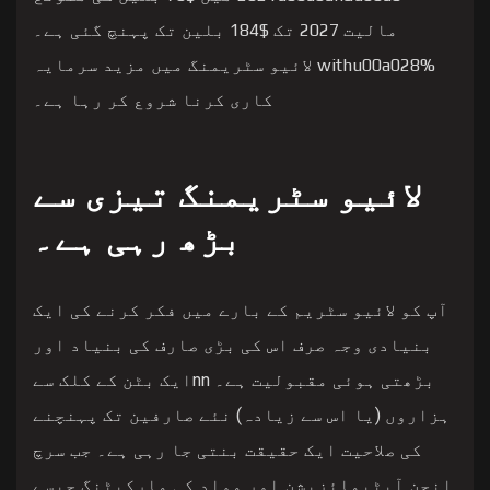
مالیت 2027 تک $184 بلین تک پہنچ گئی ہے۔
withu00a028% لائیو سٹریمنگ میں مزید سرمایہ
کاری کرنا شروع کر رہا ہے۔
لائیو سٹریمنگ تیزی سے
بڑھ رہی ہے۔
آپ کو لائیو سٹریم کے بارے میں فکر کرنے کی ایک
بنیادی وجہ صرف اس کی بڑی صارف کی بنیاد اور
بڑھتی ہوئی مقبولیت ہے۔ nnایک بٹن کے کلک سے
ہزاروں (یا اس سے زیادہ) نئے صارفین تک پہنچنے
کی صلاحیت ایک حقیقت بنتی جا رہی ہے۔ جب سرچ
انجن آپٹیمائزیشن اور مواد کی مارکیٹنگ جیسے