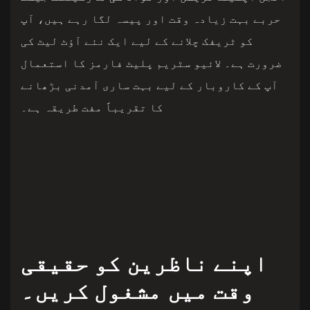
حربے بہت زیادہ وقت اور پیسہ لگا رہے ہیں، آپ
کو ٹریفک چلانے کے لیے ایک نئے آؤٹ لیٹ کی
ضرورت ہے۔ لائیو سٹریم پلیٹ فارمز کا استعمال
آپ کے کاروبار کے لیے بہت ساری آمدنی بڑھانے
کا تقریباً مفت طریقہ ہے۔
اپنے ناظرین کو حقیقی
وقت میں مشغول کریں۔